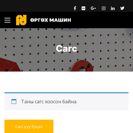
Сагс
Таны сагс хоосон байна.
Сагс руу буцах