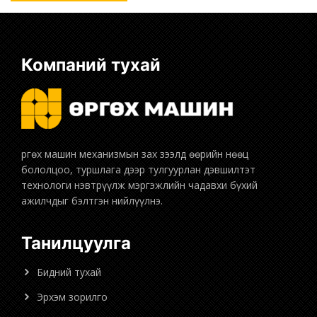
Компаний тухай
бололцоо, туршлага дээр тулгуурлан дэвшилтэт
технологи нэвтрүүлж мэргэжлийн чадавхи бүхий
ажилчдыг бэлтгэн нийлүүлнэ.
Танилцуулга
Бидний тухай
Эрхэм зорилго