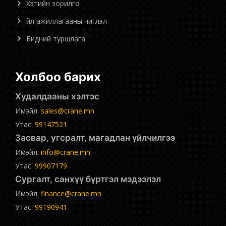
Хэтийн зорилго
Үйл ажиллагааны чиглэл
Бидний туршлага
Холбоо барих
Худалдааны хэлтэс
Имэйл:
sales@crane.mn
Утас:
99147521
Засвар, угсралт, магадлан үйлчилгээ
Имэйл:
info@crane.mn
Утас:
99907179
Сургалт, санхүү бүртгэл мэдээлэл
Имэйл:
finance@crane.mn
Утас:
99190941