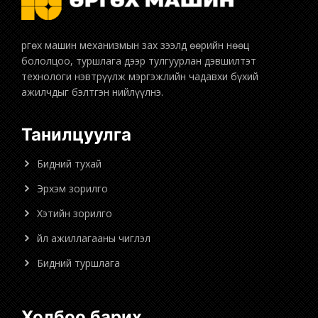
бололцоо, туршлага дээр тулгуурлан дэвшилтэт
технологи нэвтрүүлж мэргэжлийн чадавхи бүхий
ажилчдыг бэлтгэн нийлүүлнэ.
Танилцуулга
Бидний тухай
Эрхэм зорилго
Хэтийн зорилго
Үйл ажиллагааны чиглэл
Бидний туршлага
Холбоо барих