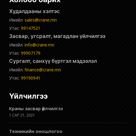
Худалдааны хэлтэс
Имэйл:
sales@crane.mn
Утас:
99147521
Засвар, угсралт, магадлан үйлчилгээ
Имэйл:
info@crane.mn
Утас:
99907179
Сургалт, санхүү бүртгэл мэдээлэл
Имэйл:
finance@crane.mn
Утас:
99190941
Үйлчилгээ
Краны засвар үйлчилгээ
1 САР 21, 2021
Техникийн оношлогоо