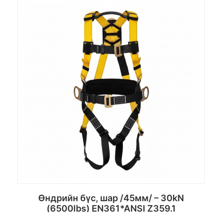
Сагсанд хийх
Өндрийн бүс, шар /45мм/ – 30kN
(6500lbs) EN361*ANSI Z359.1