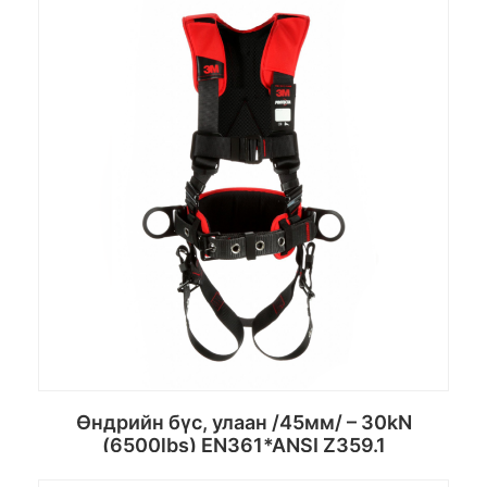
Өндрийн бүс, улаан /45мм/ – 30kN
(6500lbs) EN361*ANSI Z359.1