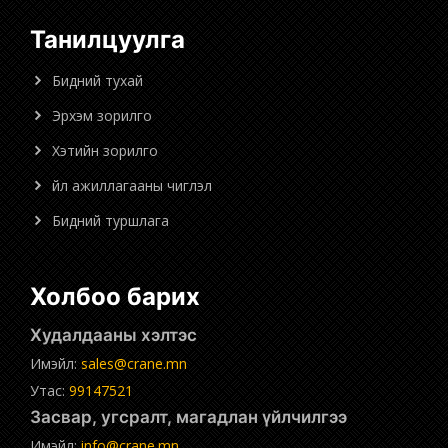
Танилцуулга
Бидний тухай
Эрхэм зорилго
Хэтийн зорилго
Үйл ажиллагааны чиглэл
Бидний туршлага
Холбоо барих
Худалдааны хэлтэс
Имэйл:
sales@crane.mn
Утас:
99147521
Засвар, угсралт, магадлан үйлчилгээ
Имэйл:
info@crane.mn