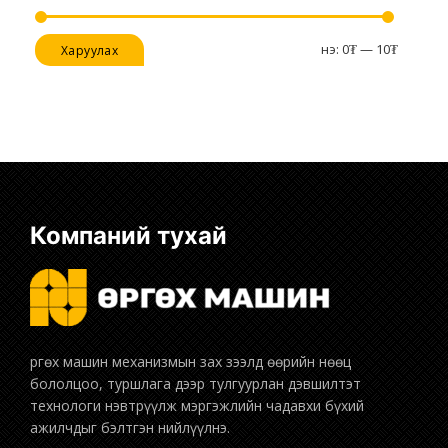
Хамгийн
Хамгийн
Үнэ:
0₮
—
10₮
Харуулах
бага
их
үнэ
үнэ
Компаний тухай
бололцоо, туршлага дээр тулгуурлан дэвшилтэт
технологи нэвтрүүлж мэргэжлийн чадавхи бүхий
ажилчдыг бэлтгэн нийлүүлнэ.