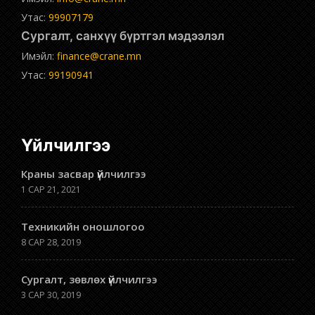
Утас:
99907179
Сургалт, санхүү бүртгэл мэдээлэл
Имэйл:
finance@crane.mn
Утас:
99190941
Үйлчилгээ
Краны засвар үйлчилгээ
1 САР 21, 2021
Техникийн оношлогоо
8 САР 28, 2019
Сургалт, зөвлөх үйлчилгээ
3 САР 30, 2019