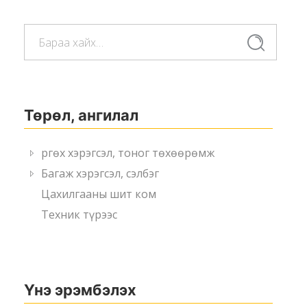
Хайлт:
Сагсанд хийх
Хайлт
Төрөл, ангилал
Өргөх хэрэгсэл, тоног төхөөрөмж
Багаж хэрэгсэл, сэлбэг
Цахилгааны шит ком
Техник түрээс
Үнэ эрэмбэлэх