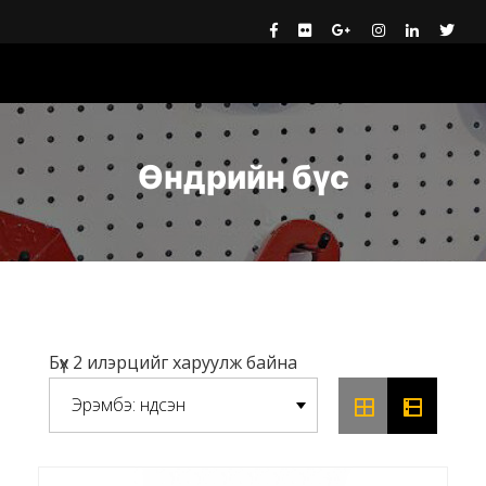
Өндрийн бүс
бүх 2 илэрцийг харуулж байна