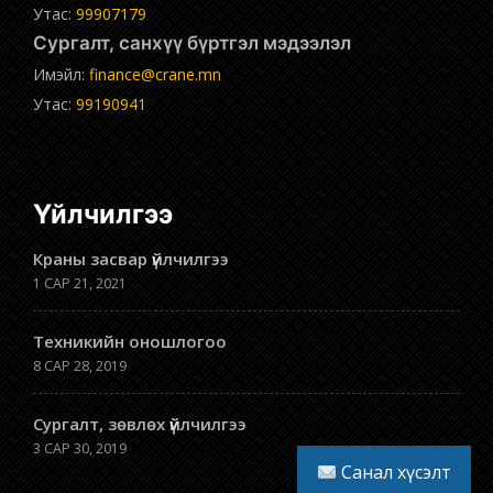
Утас:
99907179
Сургалт, санхүү бүртгэл мэдээлэл
Имэйл:
finance@crane.mn
Утас:
99190941
Үйлчилгээ
Краны засвар үйлчилгээ
1 САР 21, 2021
Техникийн оношлогоо
8 САР 28, 2019
Сургалт, зөвлөх үйлчилгээ
3 САР 30, 2019
Санал хүсэлт