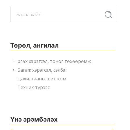
Хайлт:
Сагсанд хийх
Хайлт
Төрөл, ангилал
Өргөх хэрэгсэл, тоног төхөөрөмж
Багаж хэрэгсэл, сэлбэг
Цахилгааны шит ком
Техник түрээс
Үнэ эрэмбэлэх