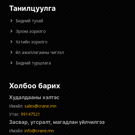
Танилцуулга
Бидний тухай
Эрхэм зорилго
Хэтийн зорилго
Үйл ажиллагааны чиглэл
Бидний туршлага
Холбоо барих
Худалдааны хэлтэс
Имэйл:
sales@crane.mn
Утас:
99147521
Засвар, угсралт, магадлан үйлчилгээ
Имэйл:
info@crane.mn