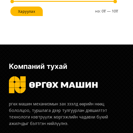
Хамгийн
Хамгийн
Үнэ:
0₮
—
10₮
Харуулах
бага
их
үнэ
үнэ
Компаний тухай
бололцоо, туршлага дээр тулгуурлан дэвшилтэт
технологи нэвтрүүлж мэргэжлийн чадавхи бүхий
ажилчдыг бэлтгэн нийлүүлнэ.