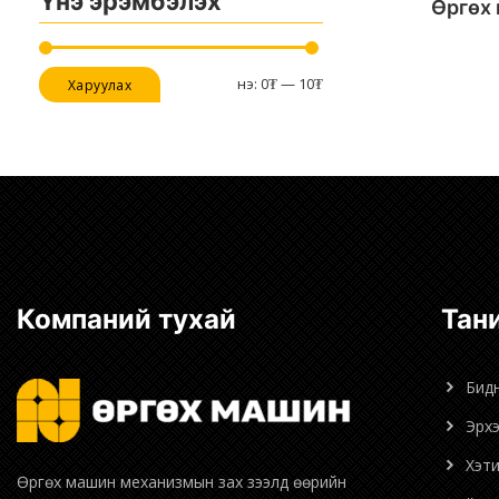
Үнэ эрэмбэлэх
Өргөх
Хамгийн
Хамгийн
Үнэ:
0₮
—
10₮
Харуулах
бага
их
үнэ
үнэ
Компаний тухай
Та
Бид
Эрх
Хэт
Өргөх машин механизмын зах зээлд өөрийн