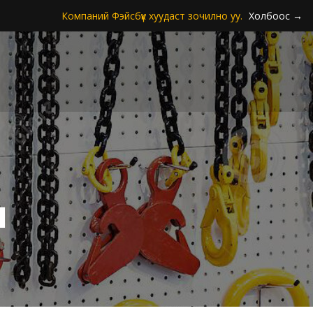
Компаний Фэйсбүүк хуудаст зочилно уу.
Холбоос →
м