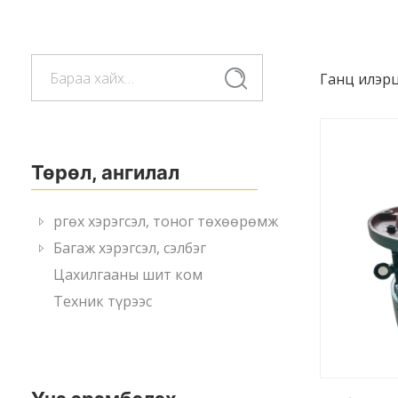
Хайлт:
Хайлт
ганц илэр
Төрөл, ангилал
Өргөх хэрэгсэл, тоног төхөөрөмж
Багаж хэрэгсэл, сэлбэг
Цахилгааны шит ком
Техник түрээс