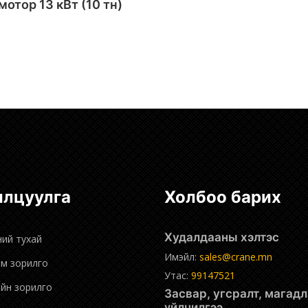
 мотор 13 кВт (10 тн)
Сагсанд хийх
нилцуулга
Холбоо барих
Худалдааны хэлтэс
ний тухай
Имэйл:
sales@crane.mn
эм зорилго
Утас:
99147521
ийн зорилго
Засвар, угсралт, магадлан
үйлчилгээ