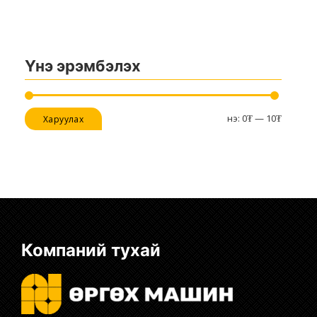
Үнэ эрэмбэлэх
Хамгийн
Хамгийн
Үнэ:
0₮
—
10₮
Харуулах
бага
их
үнэ
үнэ
Компаний тухай