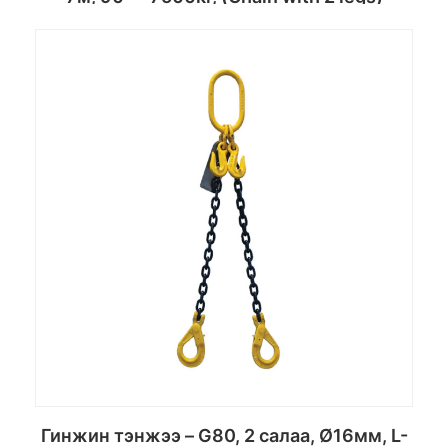
Сагсанд хийх
Гинжин тэнжээ – G80, 2 салаа, Ø16мм, L-