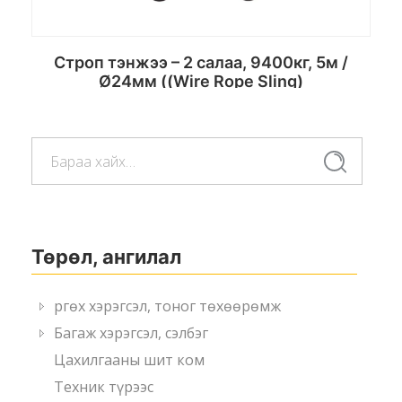
Строп тэнжээ – 2 салаа, 9400кг, 5м /
Ø24мм ((Wire Rope Sling)
Хайлт:
Сагсанд хийх
Хайлт
Төрөл, ангилал
Өргөх хэрэгсэл, тоног төхөөрөмж
Багаж хэрэгсэл, сэлбэг
Цахилгааны шит ком
Техник түрээс