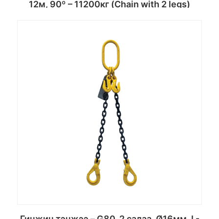
12м, 90º – 11200кг (Chain with 2 legs)
Сагсанд хийх
Гинжин тэнжээ – G80, 2 салаа, Ø16мм, L-