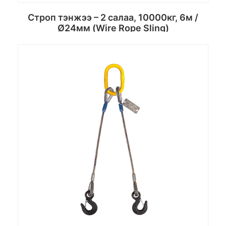
Строп тэнжээ – 2 салаа, 10000кг, 6м /
Ø24мм (Wire Rope Sling)
Сагсанд хийх