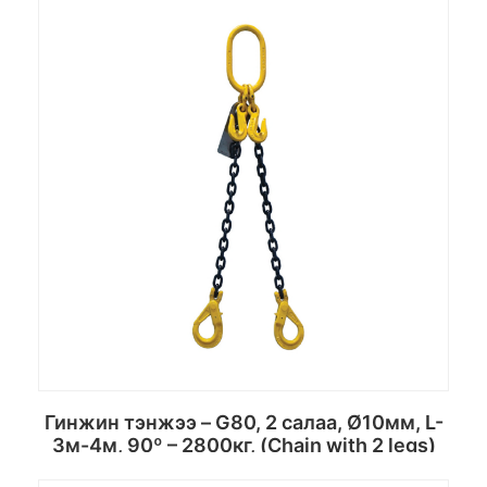
Гинжин тэнжээ – G80, 2 салаа, Ø10мм, L-
3м-4м, 90º – 2800кг, (Chain with 2 legs)