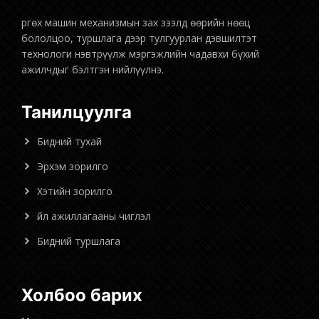
бололцоо, туршлага дээр тулгуурлан дэвшилтэт
технологи нэвтрүүлж мэргэжлийн чадавхи бүхий
ажилчдыг бэлтгэн нийлүүлнэ.
Танилцуулга
Бидний тухай
Эрхэм зорилго
Хэтийн зорилго
Үйл ажиллагааны чиглэл
Бидний туршлага
Холбоо барих