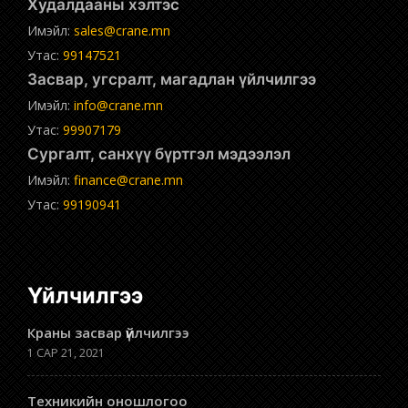
Худалдааны хэлтэс
Имэйл:
sales@crane.mn
Утас:
99147521
Засвар, угсралт, магадлан үйлчилгээ
Имэйл:
info@crane.mn
Утас:
99907179
Сургалт, санхүү бүртгэл мэдээлэл
Имэйл:
finance@crane.mn
Утас:
99190941
Үйлчилгээ
Краны засвар үйлчилгээ
1 САР 21, 2021
Техникийн оношлогоо