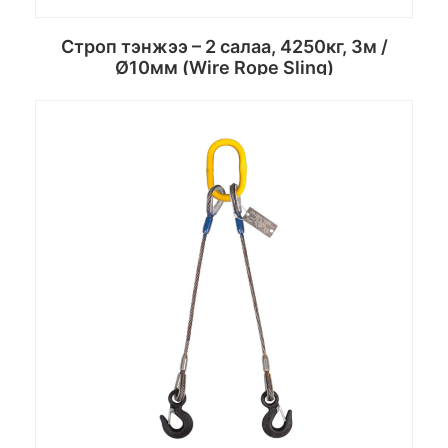
Строп тэнжээ – 2 салаа, 4250кг, 3м /
Ø10мм (Wire Rope Sling)
Сагсанд хийх