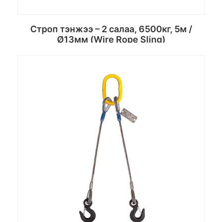
Строп тэнжээ – 2 салаа, 6500кг, 5м /
Ø13мм (Wire Rope Sling)
Сагсанд хийх