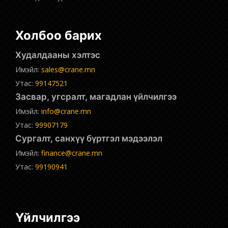
Холбоо барих
Худалдааны хэлтэс
Имэйл:
sales@crane.mn
Утас:
99147521
Засвар, угсралт, магадлан үйлчилгээ
Имэйл:
info@crane.mn
Утас:
99907179
Сургалт, санхүү бүртгэл мэдээлэл
Имэйл:
finance@crane.mn
Утас:
99190941
Үйлчилгээ