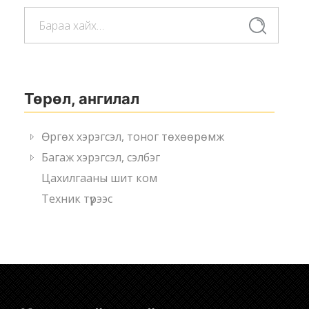
Хайлт:
Хайлт
Төрөл, ангилал
Өргөх хэрэгсэл, тоног төхөөрөмж
Багаж хэрэгсэл, сэлбэг
Цахилгааны шит ком
Техник түрээс