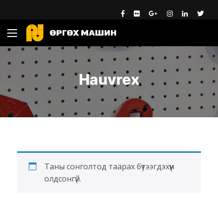
Hauvrex
Таны сонголтод таарах бүтээгдэхүүн
олдсонгүй.