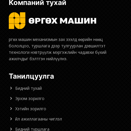
Компаний тухай
бололцоо, туршлага дээр тулгуурлан дэвшилтэт
технологи нэвтрүүлж мэргэжлийн чадавхи бүхий
ажилчдыг бэлтгэн нийлүүлнэ.
Танилцуулга
Бидний тухай
Эрхэм зорилго
Хэтийн зорилго
Үйл ажиллагааны чиглэл
Бидний туршлага