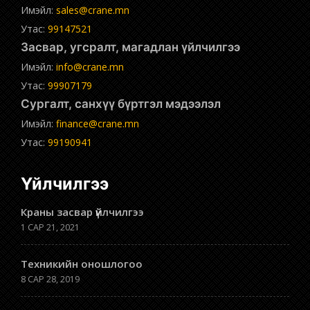
Имэйл:
sales@crane.mn
Утас:
99147521
Засвар, угсралт, магадлан үйлчилгээ
Имэйл:
info@crane.mn
Утас:
99907179
Сургалт, санхүү бүртгэл мэдээлэл
Имэйл:
finance@crane.mn
Утас:
99190941
Үйлчилгээ
Краны засвар үйлчилгээ
1 САР 21, 2021
Техникийн оношлогоо
8 САР 28, 2019