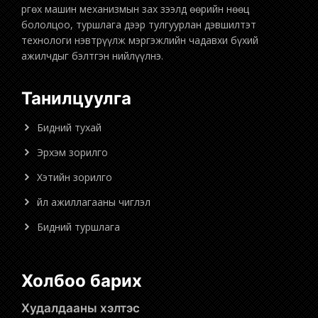
бололцоо, туршлага дээр тулгуурлан дэвшилтэт
технологи нэвтрүүлж мэргэжлийн чадавхи бүхий
ажилчдыг бэлтгэн нийлүүлнэ.
Танилцуулга
Бидний тухай
Эрхэм зорилго
Хэтийн зорилго
Үйл ажиллагааны чиглэл
Бидний туршлага
Холбоо барих
Худалдааны хэлтэс