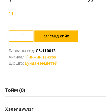
1
₮
Бундан
САГСАНД ХИЙХ
(ээмэгтэй)
-
Барааны код:
C5-110013
G80,
Ангилал:
Гинжин тэнжээ
11200кг,
Шошго:
Бундан ээмэгтэй
13мм
(Master
Link
Assembly)
Ширхэг
Тойм (0)
Хэлэлцүүлэг