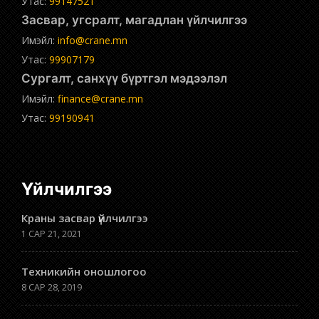
Утас:
99147521
Засвар, угсралт, магадлан үйлчилгээ
Имэйл:
info@crane.mn
Утас:
99907179
Сургалт, санхүү бүртгэл мэдээлэл
Имэйл:
finance@crane.mn
Утас:
99190941
Үйлчилгээ
Краны засвар үйлчилгээ
1 САР 21, 2021
Техникийн оношлогоо
8 САР 28, 2019