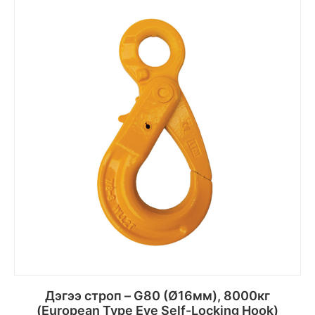
Дэгээ строп – G80 (Ø16мм), 8000кг
(European Type Eye Self-Locking Hook)