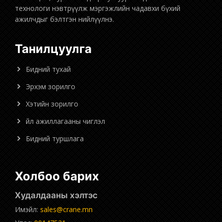
технологи нэвтрүүлж мэргэжлийн чадавхи бүхий
ажилчдыг бэлтгэн нийлүүлнэ.
Танилцуулга
Бидний тухай
Эрхэм зорилго
Хэтийн зорилго
Үйл ажиллагааны чиглэл
Бидний туршлага
Холбоо барих
Худалдааны хэлтэс
Имэйл:
sales@crane.mn