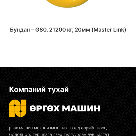
Бундан – G80, 21200 кг, 20мм (Master Link)
Сагсанд хийх
Компаний тухай
бололцоо, туршлага дээр тулгуурлан дэвшилтэт