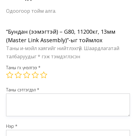
Одоогоор тойм алга.
“Бундан (ээмэгтэй) – G80, 11200кг, 13мм
(Master Link Assembly)”-ыг тоймлох
Таны и-мэйл хаягийг нийтлэхгүй.
Шаардлагатай
талбаруудыг
*
гэж тэмдэглэсэн
Таны өгөх үнэлгээ
*
Таны сэтгэгдэл
*
Нэр
*