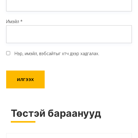
Имэйл
*
Нэр, имэйл, вэбсайтыг хөтөч дээр хадгалах.
Төстэй бараанууд