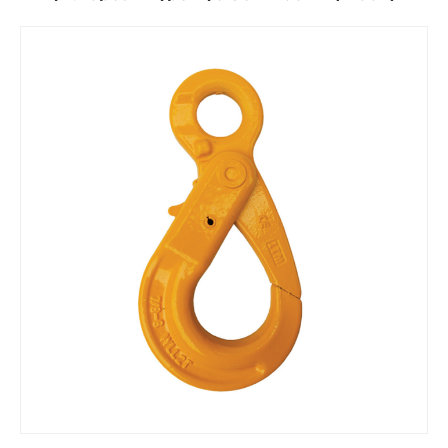
Сагсанд хийх