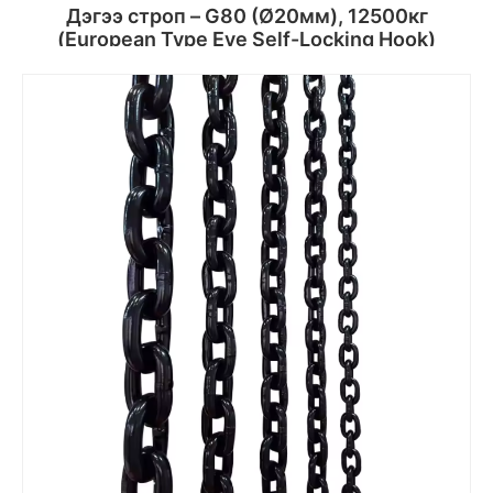
Дэгээ строп – G80 (Ø20мм), 12500кг
(European Type Eye Self-Locking Hook)
Сагсанд хийх