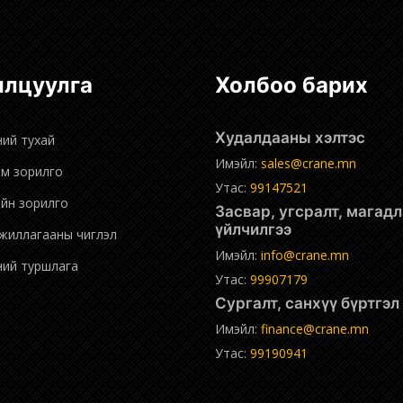
нилцуулга
Холбоо барих
Худалдааны хэлтэс
ний тухай
Имэйл:
sales@crane.mn
эм зорилго
Утас:
99147521
ийн зорилго
Засвар, угсралт, магадлан
үйлчилгээ
ажиллагааны чиглэл
Имэйл:
info@crane.mn
дний туршлага
Утас:
99907179
Сургалт, санхүү бүртгэ
Имэйл:
finance@crane.mn
Утас:
99190941