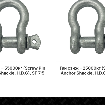
Ган сэнж – 25000кг (Screw Pin
hackle, H.D.G), SF 7:5
Anchor Shackle, H.D.G
Сагсанд хийх
Сагсанд хий