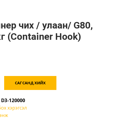
г (Container Hook)
САГСАНД ХИЙХ
:
D3-120000
ох хэрэгсэл
сэнж