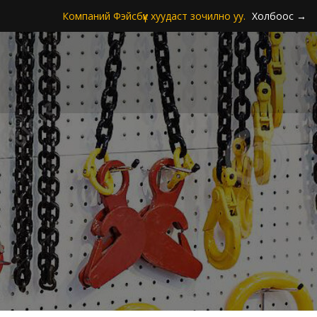
Компаний Фэйсбүүк хуудаст зочилно уу.
Холбоос →