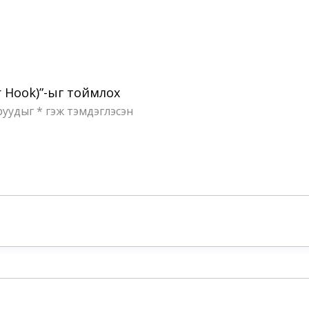
r Hook)”-ыг тоймлох
руудыг
*
гэж тэмдэглэсэн