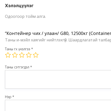
Хэлэлцүүлэг
Одоогоор тойм алга.
“Контейнер чих / улаан/ G80, 12500кг (Containe
Таны и-мэйл хаягийг нийтлэхгүй.
Шаардлагатай талба
Таны өгөх үнэлгээ
*
Таны сэтгэгдэл
*
Нэр
*