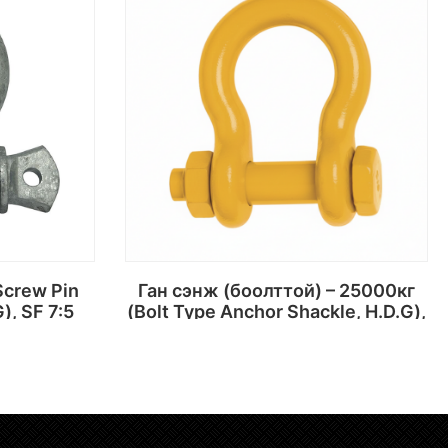
Ган сэнж (боолттой) – 25000кг
), SF 7:5
(Bolt Type Anchor Shackle, H.D.G),
SF; 7:6
х
Сагсанд хийх