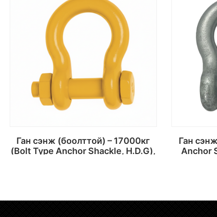
Ган сэнж (боолттой) – 17000кг
Ган сэнж – 55000кг (Screw Pin
(Bolt Type Anchor Shackle, H.D.G),
Anchor S
Safety Factor: 7:6
Сагсанд хийх