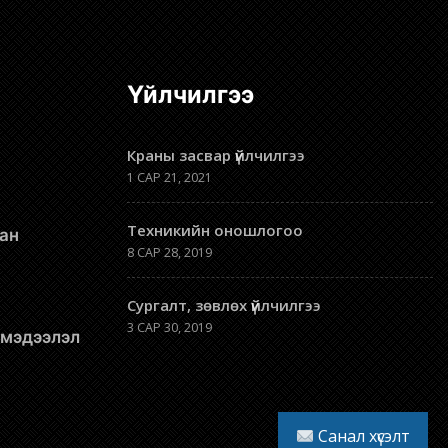
Үйлчилгээ
Краны засвар үйлчилгээ
1 САР 21, 2021
Техникийн оношлогоо
8 САР 28, 2019
Сургалт, зөвлөх үйлчилгээ
3 САР 30, 2019
л мэдээлэл
Санал хүсэлт