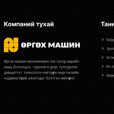
Компаний тухай
Та
Бид
Эрх
Хэт
Өргөх машин механизмын зах зээлд өөрийн
Үйл 
нөөц бололцоо, туршлага дээр тулгуурлан
дэвшилтэт технологи нэвтрүүлж мэргэжлийн
Би
чадавхи бүхий ажилчдыг бэлтгэн нийлүүлнэ.