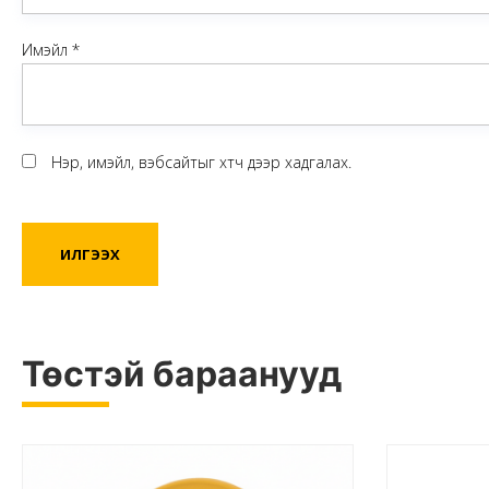
Имэйл
*
Нэр, имэйл, вэбсайтыг хөтөч дээр хадгалах.
Төстэй бараанууд