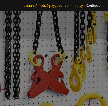
Компаний Фэйсбүүк хуудаст зочилно уу.
Холбоос →