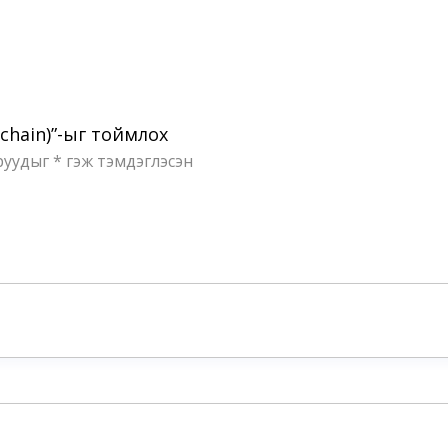
 chain)”-ыг тоймлох
руудыг
*
гэж тэмдэглэсэн