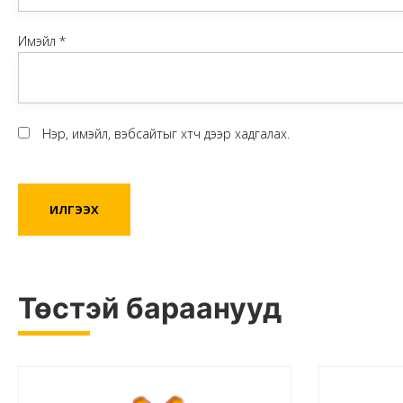
Имэйл
*
Нэр, имэйл, вэбсайтыг хөтөч дээр хадгалах.
Төстэй бараанууд