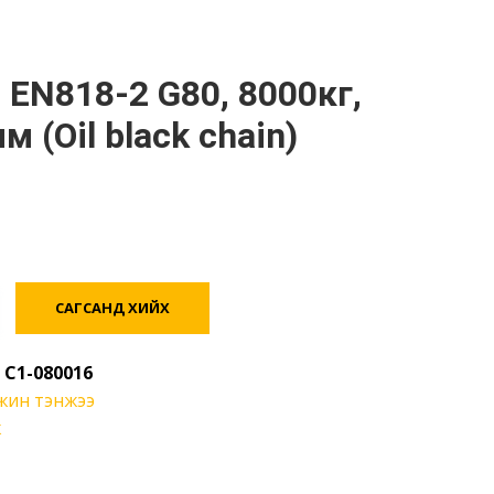
м (Oil black chain)
САГСАНД ХИЙХ
:
C1-080016
жин тэнжээ
ж