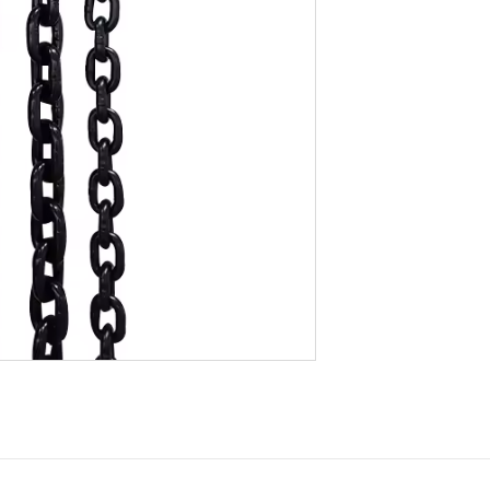
black
chain)
Ширхэг