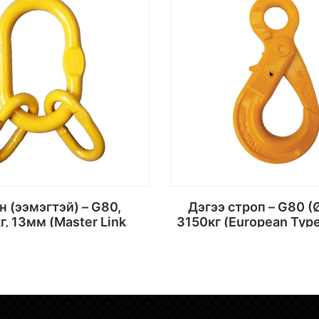
Дэгээ строп – G80 (Ø10 мм),
г, 13мм (Master Link
3150кг (European Type
Assembly)
Locking Hook
Сагсанд хийх
Сагсанд хий