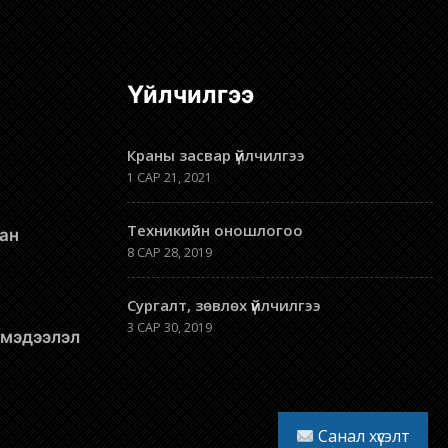
Үйлчилгээ
Краны засвар үйлчилгээ
1 САР 21, 2021
Техникийн оношлогоо
8 САР 28, 2019
Сургалт, зөвлөх үйлчилгээ
3 САР 30, 2019
л мэдээлэл
Санал хүсэлт