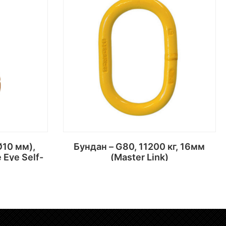
Бундан – G80, 11200 кг, 16мм
 Eye Self-
(Master Link)
)
х
Сагсанд хийх