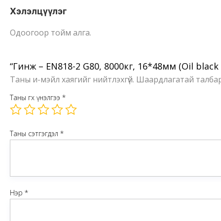
Хэлэлцүүлэг
Одоогоор тойм алга.
“Гинж – EN818-2 G80, 8000кг, 16*48мм (Oil black
Таны и-мэйл хаягийг нийтлэхгүй.
Шаардлагатай талба
Таны өгөх үнэлгээ
*
Таны сэтгэгдэл
*
Нэр
*