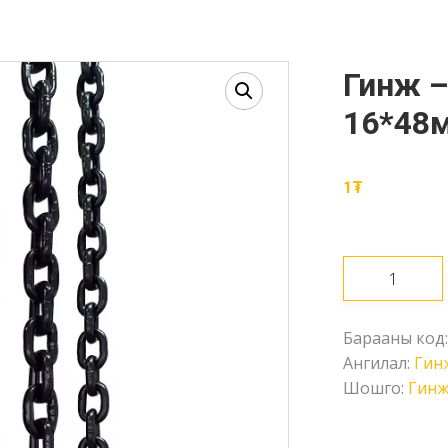
Гинж – EN818-2 G80, 8000кг,
16*48м
1
₮
Гинж
-
EN818-
Барааны код
2
Ангилал:
Гин
G80,
Шошго:
Гин
8000кг,
16*48мм
(Oil