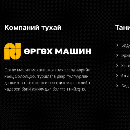
Компаний тухай
Та
Бид
Эрх
Хэт
Өргөх машин механизмын зах зээлд өөрийн
Үйл 
нөөц бололцоо, туршлага дээр тулгуурлан
дэвшилтэт технологи нэвтрүүлж мэргэжлийн
Би
чадавхи бүхий ажилчдыг бэлтгэн нийлүүлнэ.