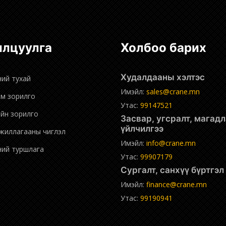
нилцуулга
Холбоо барих
Худалдааны хэлтэс
ний тухай
Имэйл:
sales@crane.mn
эм зорилго
Утас:
99147521
ийн зорилго
Засвар, угсралт, магадлан
үйлчилгээ
ажиллагааны чиглэл
Имэйл:
info@crane.mn
дний туршлага
Утас:
99907179
Сургалт, санхүү бүртгэ
Имэйл:
finance@crane.mn
Утас:
99190941