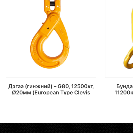
Дэгээ (гинжний) – G80, 12500кг,
Бундан (ээмэгтэй) – G80,
Ø20мм (European Type Clevis
11200к
Self-Locking Hook)
Сагсанд хийх