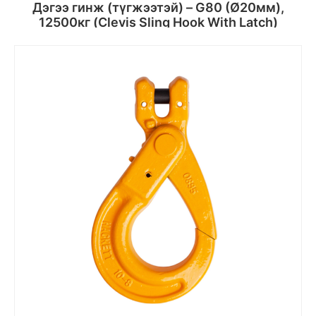
Дэгээ гинж (түгжээтэй) – G80 (Ø20мм),
12500кг (Clevis Sling Hook With Latch)
Сагсанд хийх