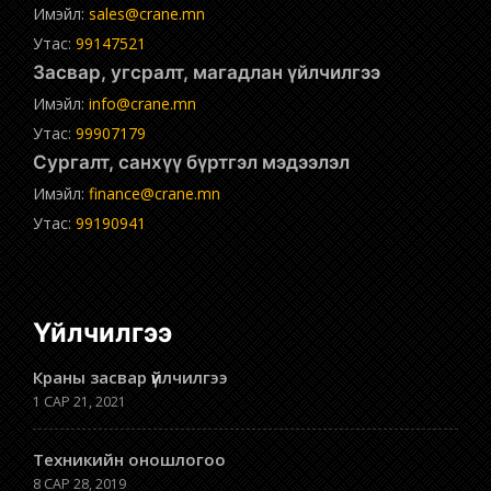
Имэйл:
sales@crane.mn
Утас:
99147521
Засвар, угсралт, магадлан үйлчилгээ
Имэйл:
info@crane.mn
Утас:
99907179
Сургалт, санхүү бүртгэл мэдээлэл
Имэйл:
finance@crane.mn
Утас:
99190941
Үйлчилгээ
Краны засвар үйлчилгээ
1 САР 21, 2021
Техникийн оношлогоо
8 САР 28, 2019