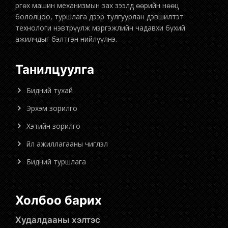
бололцоо, туршлага дээр тулгуурлан дэвшилтэт
технологи нэвтрүүлж мэргэжлийн чадавхи бүхий
ажилчдыг бэлтгэн нийлүүлнэ.
Танилцуулга
Бидний тухай
Эрхэм зорилго
Хэтийн зорилго
Үйл ажиллагааны чиглэл
Бидний туршлага
Холбоо барих
Худалдааны хэлтэс