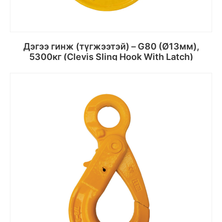
Дэгээ гинж (түгжээтэй) – G80 (Ø13мм),
5300кг (Clevis Sling Hook With Latch)
Сагсанд хийх