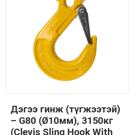
Дэгээ гинж (түгжээтэй)
– G80 (Ø10мм), 3150кг
(Clevis Sling Hook With