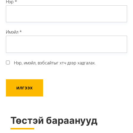
Нэр
*
Имэйл
*
Нэр, имэйл, вэбсайтыг хөтөч дээр хадгалах.
Төстэй бараанууд