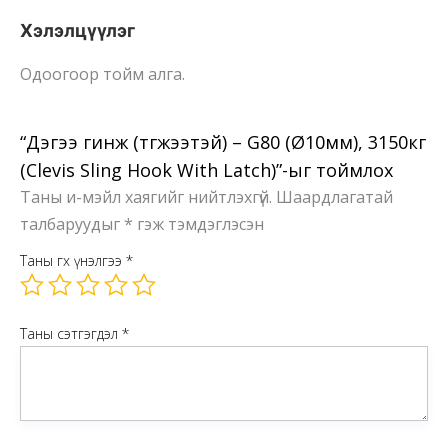
Ширхэг
Хэлэлцүүлэг
Одоогоор тойм алга.
“Дэгээ гинж (түгжээтэй) – G80 (Ø10мм), 3150кг
(Clevis Sling Hook With Latch)”-ыг тоймлох
Таны и-мэйл хаягийг нийтлэхгүй.
Шаардлагатай
талбаруудыг
*
гэж тэмдэглэсэн
Таны өгөх үнэлгээ
*
Таны сэтгэгдэл
*