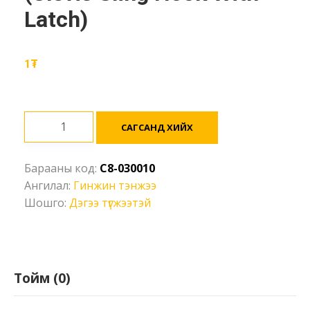
Latch)
1
₮
Дэгээ
САГСАНД ХИЙХ
гинж
(түгжээтэй)
Барааны код:
C8-030010
-
Ангилал:
Гинжин тэнжээ
G80
Шошго:
Дэгээ түгжээтэй
(Ø10мм),
3150кг
(Clevis
Sling
Hook
Тойм (0)
With
Latch)