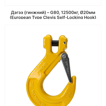
Дэгээ (гинжний) – G80, 12500кг, Ø20мм
(European Type Clevis Self-Locking Hook)
Сагсанд хийх