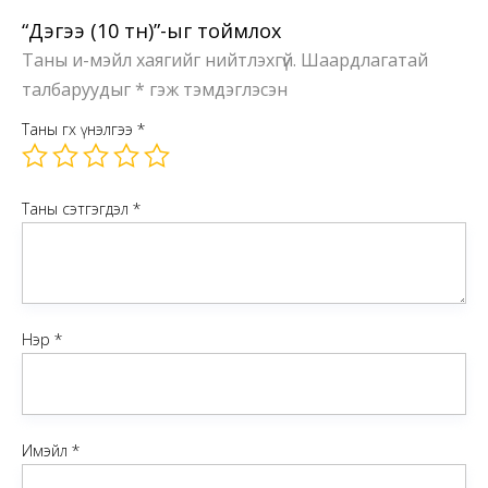
“Дэгээ (10 тн)”-ыг тоймлох
Таны и-мэйл хаягийг нийтлэхгүй.
Шаардлагатай
талбаруудыг
*
гэж тэмдэглэсэн
Таны өгөх үнэлгээ
*
Таны сэтгэгдэл
*
Нэр
*
Имэйл
*