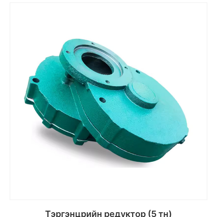
Сагсанд хийх
Тэргэнцрийн редуктор (5 тн)