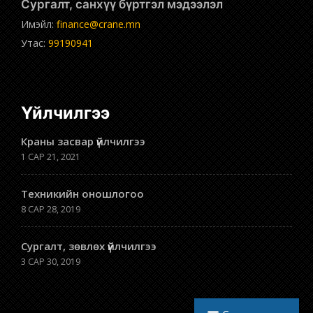
Сургалт, санхүү бүртгэл мэдээлэл
Имэйл:
finance@crane.mn
Утас:
99190941
Үйлчилгээ
Краны засвар үйлчилгээ
1 САР 21, 2021
Техникийн оношлогоо
8 САР 28, 2019
Сургалт, зөвлөх үйлчилгээ
3 САР 30, 2019