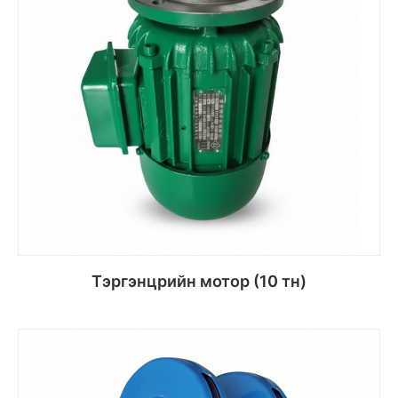
Тэргэнцрийн мотор (10 тн)
Сагсанд хийх