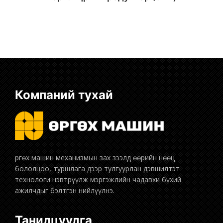
Сагсанд хийх
Компаний тухай
бололцоо, туршлага дээр тулгуурлан дэвшилтэт
технологи нэвтрүүлж мэргэжлийн чадавхи бүхий
ажилчдыг бэлтгэн нийлүүлнэ.
Танилцуулга