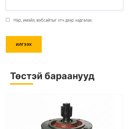
Нэр, имэйл, вэбсайтыг хөтөч дээр хадгалах.
Төстэй бараанууд