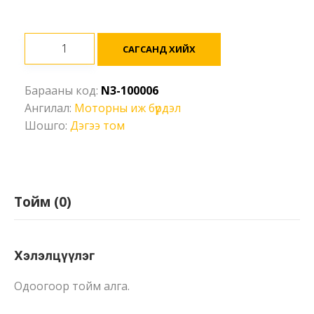
Дэгээ
САГСАНД ХИЙХ
(10
тн)
Барааны код:
N3-100006
Ширхэг
Ангилал:
Моторны иж бүрдэл
Шошго:
Дэгээ том
Тойм (0)
Хэлэлцүүлэг
Одоогоор тойм алга.