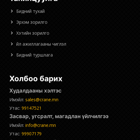
Бидний тухай
Эрхэм зорилго
Хэтийн зорилго
Үйл ажиллагааны чиглэл
Бидний туршлага
Холбоо барих
Худалдааны хэлтэс
Имэйл:
sales@crane.mn
Утас:
99147521
Засвар, угсралт, магадлан үйлчилгээ
Имэйл:
info@crane.mn
Утас:
99907179