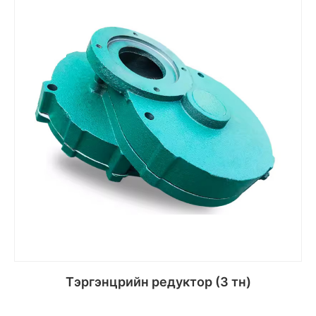
Сагсанд хийх
Тэргэнцрийн редуктор (3 тн)