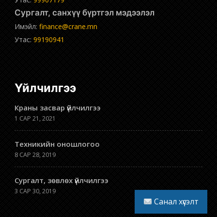
Сургалт, санхүү бүртгэл мэдээлэл
Имэйл:
finance@crane.mn
Утас:
99190941
Үйлчилгээ
Краны засвар үйлчилгээ
1 САР 21, 2021
Техникийн оношлогоо
8 САР 28, 2019
Сургалт, зөвлөх үйлчилгээ
3 САР 30, 2019
Санал хүсэлт