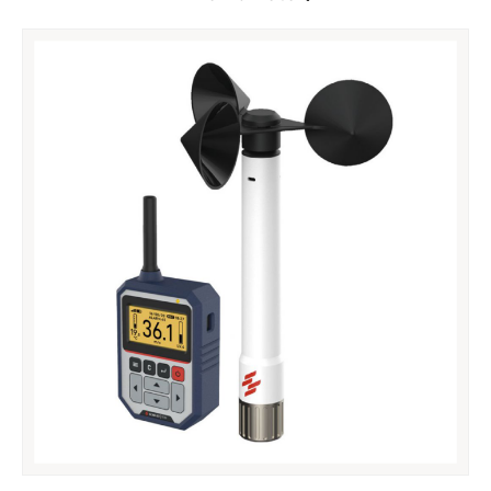
Сагсанд хийх