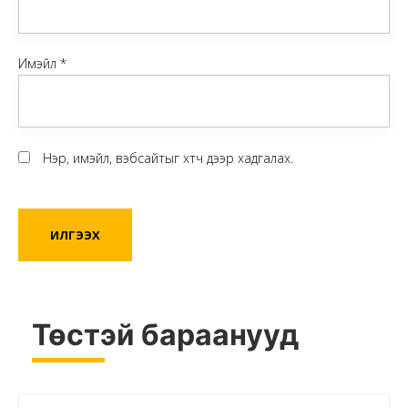
Имэйл
*
Нэр, имэйл, вэбсайтыг хөтөч дээр хадгалах.
Төстэй бараанууд