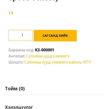
1
₮
Салхины
САГСАНД ХИЙХ
хурд
хэмжигч
Барааны код:
K3-000001
-
Ангилал:
Салхины хурд хэмжигч
WTF-
Шошго:
Салхины хурд хэмжигч кабель WTF
B500
Cabel
(Wind
speed
sensor)
Тойм (0)
Ширхэг
Хэлэлцүүлэг