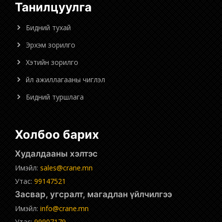
Танилцуулга
Бидний тухай
Эрхэм зорилго
Хэтийн зорилго
Үйл ажиллагааны чиглэл
Бидний туршлага
Холбоо барих
Худалдааны хэлтэс
Имэйл:
sales@crane.mn
Утас:
99147521
Засвар, угсралт, магадлан үйлчилгээ
Имэйл:
info@crane.mn
Утас:
99907179