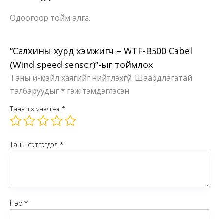
Одоогоор тойм алга.
“Салхины хурд хэмжигч – WTF-B500 Cabel
(Wind speed sensor)”-ыг тоймлох
Таны и-мэйл хаягийг нийтлэхгүй.
Шаардлагатай
талбаруудыг
*
гэж тэмдэглэсэн
Таны өгөх үнэлгээ
*
Таны сэтгэгдэл
*
Нэр
*