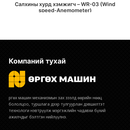
Салхины хурд хэмжигч – WR-03 (Wind
speed-Anemometer)
Сагсанд хийх
Компаний тухай
бололцоо, туршлага дээр тулгуурлан дэвшилтэт
технологи нэвтрүүлж мэргэжлийн чадавхи бүхий
ажилчдыг бэлтгэн нийлүүлнэ.