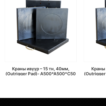
Краны ивүүр – 15 тн, 40мм,
Краны ивүүр – 25 тн, 50мм
(Outrigger Pad)- A500*A500*C50
(Outrigge
Сагсанд хийх