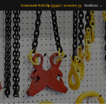
Компаний Фэйсбүүк хуудаст зочилно уу.
Холбоос →