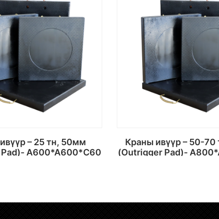
Краны ивүүр – 50-70 тн, 70мм
r Pad)- A600*A600*C60
(Outrigger Pad)- A80
Сагсанд хийх
Сагсанд хий