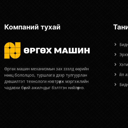
Компаний тухай
Та
Бид
Эрх
Хэт
Өргөх машин механизмын зах зээлд өөрийн
Үйл 
нөөц бололцоо, туршлага дээр тулгуурлан
дэвшилтэт технологи нэвтрүүлж мэргэжлийн
Би
чадавхи бүхий ажилчдыг бэлтгэн нийлүүлнэ.