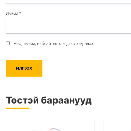
Имэйл
*
Нэр, имэйл, вэбсайтыг хөтөч дээр хадгалах.
Төстэй бараанууд