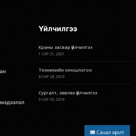
Үйлчилгээ
Краны засвар үйлчилгээ
1 САР 21, 2021
Техникийн оношлогоо
8 САР 28, 2019
Сургалт, зөвлөх үйлчилгээ
3 САР 30, 2019
л мэдээлэл
Санал хүсэлт