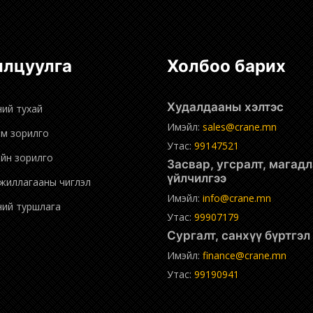
нилцуулга
Холбоо барих
Худалдааны хэлтэс
ний тухай
Имэйл:
sales@crane.mn
эм зорилго
Утас:
99147521
ийн зорилго
Засвар, угсралт, магадлан
үйлчилгээ
ажиллагааны чиглэл
Имэйл:
info@crane.mn
дний туршлага
Утас:
99907179
Сургалт, санхүү бүртгэ
Имэйл:
finance@crane.mn
Утас:
99190941