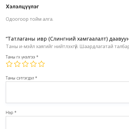
Хэлэлцүүлэг
Одоогоор тойм алга.
“Татлаганы ивүүр (Слингний хамгаалалт) даавуун
Таны и-мэйл хаягийг нийтлэхгүй.
Шаардлагатай талба
Таны өгөх үнэлгээ
*
Таны сэтгэгдэл
*
Нэр
*