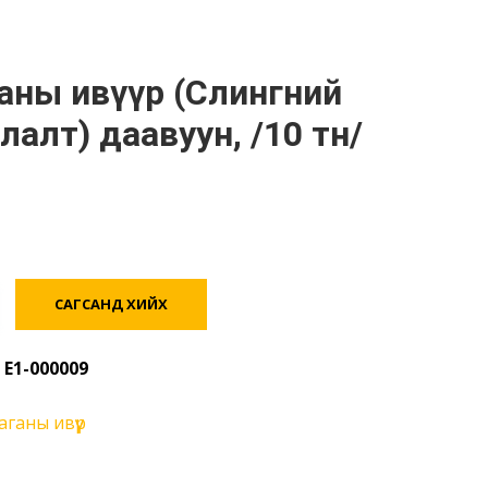
лалт) даавуун, /10 тн/
САГСАНД ХИЙХ
:
E1-000009
ганы ивүүр