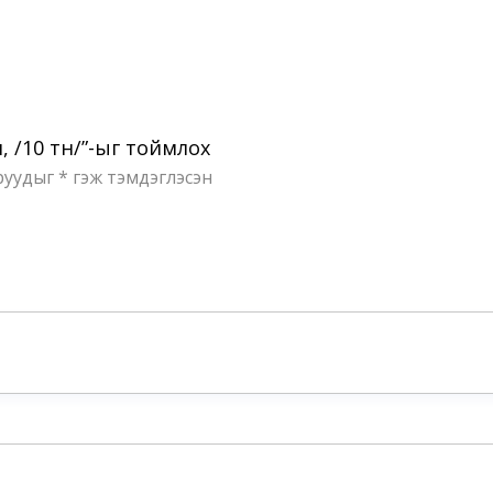
, /10 тн/”-ыг тоймлох
руудыг
*
гэж тэмдэглэсэн