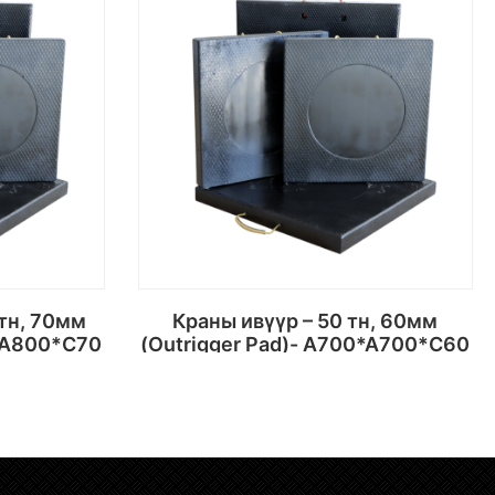
Краны ивүүр – 50 тн, 60мм
0*A800*C70
(Outrigger Pad)- A700*A700*C60
х
Сагсанд хийх