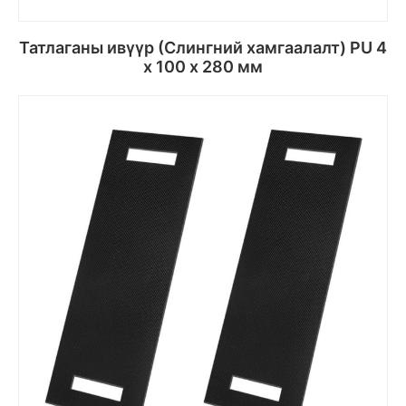
Татлаганы ивүүр (Слингний хамгаалалт) PU 4
х 100 х 280 мм
Сагсанд хийх