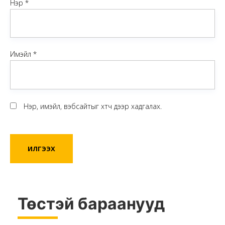
Нэр
*
Имэйл
*
Нэр, имэйл, вэбсайтыг хөтөч дээр хадгалах.
Төстэй бараанууд