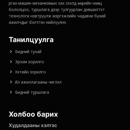
бололцоо, туршлага дээр тулгуурлан дэвшилтэт
технологи нэвтрүүлж мэргэжлийн чадавхи бүхий
ажилчдыг бэлтгэн нийлүүлнэ.
Танилцуулга
Бидний тухай
Эрхэм зорилго
Хэтийн зорилго
Үйл ажиллагааны чиглэл
Бидний туршлага
Холбоо барих
Худалдааны хэлтэс