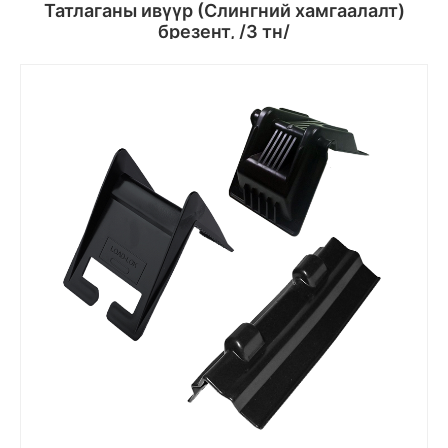
Татлаганы ивүүр (Слингний хамгаалалт)
брезент, /3 тн/
Сагсанд хийх