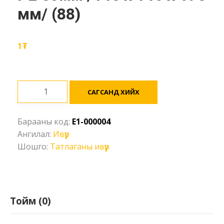
мм/ (88)
1
₮
Татлаганы
САГСАНД ХИЙХ
ивүүр
(Слингний
Барааны код:
E1-000004
хамгаалалт)
Ангилал:
Ивүүр
PE
Шошго:
Татлаганы ивүүр
50мм
/145
х
146
х
Тойм (0)
195
мм/