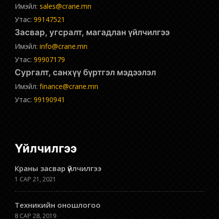
Имэйл:
sales@crane.mn
Утас:
99147521
Засвар, угсралт, магадлан үйлчилгээ
Имэйл:
info@crane.mn
Утас:
99907179
Сургалт, санхүү бүртгэл мэдээлэл
Имэйл:
finance@crane.mn
Утас:
99190941
Үйлчилгээ
Краны засвар үйлчилгээ
1 САР 21, 2021
Техникийн оношлогоо
8 САР 28, 2019