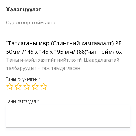
(88)
Хэлэлцүүлэг
Ширхэг
Одоогоор тойм алга.
“Татлаганы ивүүр (Слингний хамгаалалт) PE
50мм /145 х 146 х 195 мм/ (88)”-ыг тоймлох
Таны и-мэйл хаягийг нийтлэхгүй.
Шаардлагатай
талбаруудыг
*
гэж тэмдэглэсэн
Таны өгөх үнэлгээ
*
Таны сэтгэгдэл
*