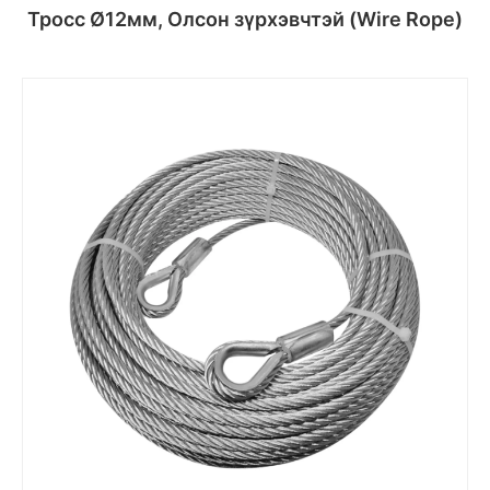
Тросс Ø12мм, Олсон зүрхэвчтэй (Wire Rope)
Сагсанд хийх