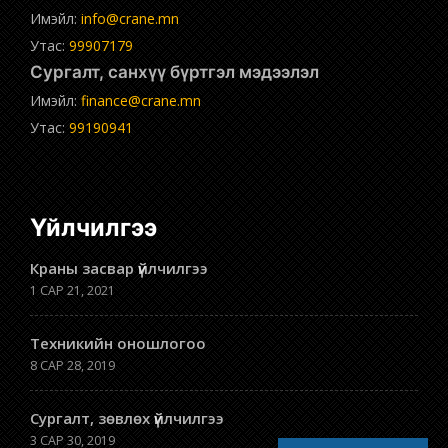
Имэйл:
info@crane.mn
Утас:
99907179
Сургалт, санхүү бүртгэл мэдээлэл
Имэйл:
finance@crane.mn
Утас:
99190941
Үйлчилгээ
Краны засвар үйлчилгээ
1 САР 21, 2021
Техникийн оношлогоо
8 САР 28, 2019
Сургалт, зөвлөх үйлчилгээ
3 САР 30, 2019