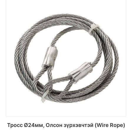
Сагсанд хийх
Тросс Ø24мм, Олсон зүрхэвчтэй (Wire Rope)