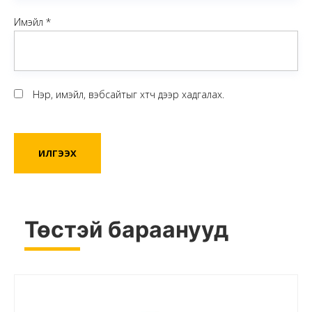
Имэйл
*
Нэр, имэйл, вэбсайтыг хөтөч дээр хадгалах.
Төстэй бараанууд