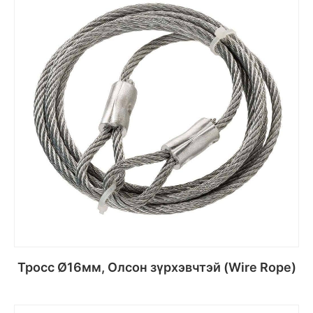
Тросс Ø16мм, Олсон зүрхэвчтэй (Wire Rope)