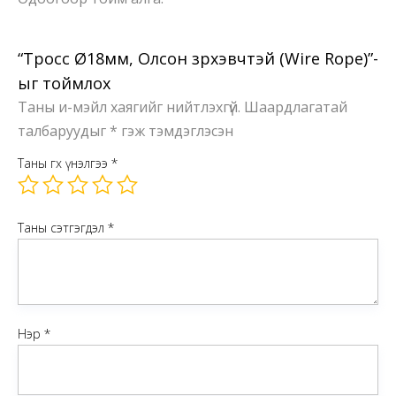
“Тросс Ø18мм, Олсон зүрхэвчтэй (Wire Rope)”-
ыг тоймлох
Таны и-мэйл хаягийг нийтлэхгүй.
Шаардлагатай
талбаруудыг
*
гэж тэмдэглэсэн
Таны өгөх үнэлгээ
*
Таны сэтгэгдэл
*
Нэр
*