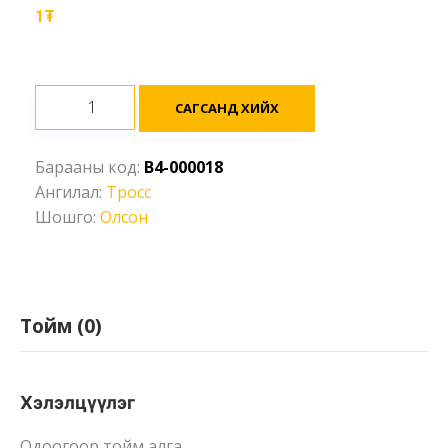
1
₮
Тросс
САГСАНД ХИЙХ
Ø18мм,
Олсон
Барааны код:
B4-000018
зүрхэвчтэй
Ангилал:
Тросс
(Wire
Шошго:
Олсон
Rope)
Ширхэг
Тойм (0)
Хэлэлцүүлэг
Одоогоор тойм алга.