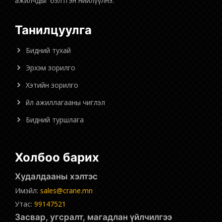
ажилчдыг бэлтгэн нийлүүлнэ.
Танилцуулга
Бидний тухай
Эрхэм зорилго
Хэтийн зорилго
Үйл ажиллагааны чиглэл
Бидний туршлага
Холбоо барих
Худалдааны хэлтэс
Имэйл:
sales@crane.mn
Утас:
99147521
Засвар, угсралт, магадлан үйлчилгээ