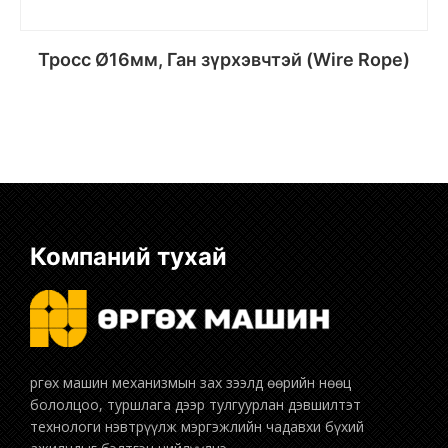
Тросс Ø16мм, Ган зүрхэвчтэй (Wire Rope)
Сагсанд хийх
Компаний тухай
бололцоо, туршлага дээр тулгуурлан дэвшилтэт
технологи нэвтрүүлж мэргэжлийн чадавхи бүхий