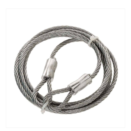
Сагсанд хийх