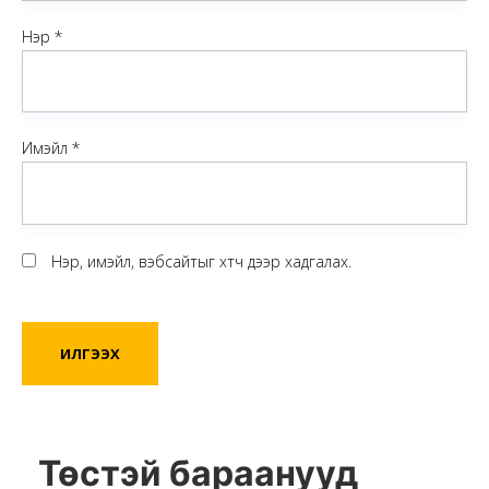
Нэр
*
Имэйл
*
Нэр, имэйл, вэбсайтыг хөтөч дээр хадгалах.
Төстэй бараанууд