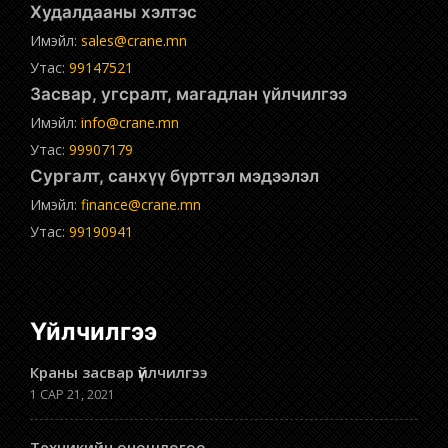
Худалдааны хэлтэс
Имэйл:
sales@crane.mn
Утас:
99147521
Засвар, угсралт, магадлан үйлчилгээ
Имэйл:
info@crane.mn
Утас:
99907179
Сургалт, санхүү бүртгэл мэдээлэл
Имэйл:
finance@crane.mn
Утас:
99190941
Үйлчилгээ
Краны засвар үйлчилгээ
1 САР 21, 2021
Техникийн оношлогоо