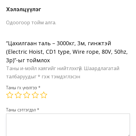
80V,
Хэлэлцүүлэг
50hz,
Одоогоор тойм алга.
3p)
Ширхэг
“Цахилгаан таль – 3000кг, 3м, гинжтэй
(Electric Hoist, CD1 type, Wire rope, 80V, 50hz,
3p)”-ыг тоймлох
Таны и-мэйл хаягийг нийтлэхгүй.
Шаардлагатай
талбаруудыг
*
гэж тэмдэглэсэн
Таны өгөх үнэлгээ
*
Таны сэтгэгдэл
*