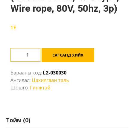
Wire rope, 80V, 50hz, 3p)
1
₮
Цахилгаан
САГСАНД ХИЙХ
таль
-
Барааны код:
L2-030030
3000кг,
Ангилал:
Цахилгаан таль
3м,
Шошго:
Гинжтэй
гинжтэй
(Electric
Hoist,
CD1
type,
Тойм (0)
Wire
rope,