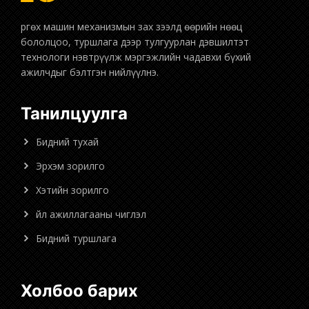
бололцоо, туршлага дээр тулгуурлан дэвшилтэт
технологи нэвтрүүлж мэргэжлийн чадавхи бүхий
ажилчдыг бэлтгэн нийлүүлнэ.
Танилцуулга
Бидний тухай
Эрхэм зорилго
Хэтийн зорилго
Үйл ажиллагааны чиглэл
Бидний туршлага
Холбоо барих