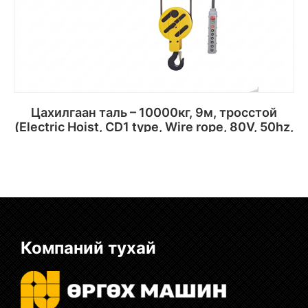
Цахилгаан таль – 10000кг, 9м, тросстой
(Electric Hoist, CD1 type, Wire rope, 80V, 50hz,
3p)
Сагсанд хийх
Компаний тухай