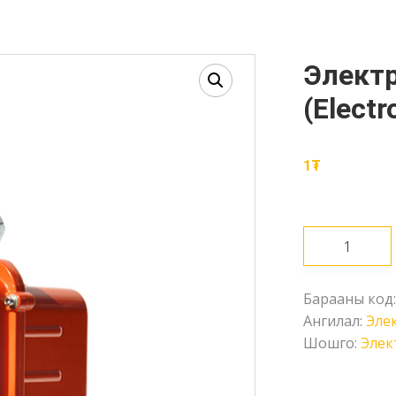
Электрон дэгээ – Даац 3000кг
(Electr
1
₮
Электрон
дэгээ
-
Барааны код
Даац
Ангилал:
Эле
3000кг
Шошго:
Элек
(Electronic
hook,
OCS-