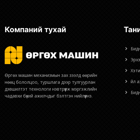
Компаний тухай
Та
Бид
Эрх
Хэт
Өргөх машин механизмын зах зээлд өөрийн
Үйл 
нөөц бололцоо, туршлага дээр тулгуурлан
дэвшилтэт технологи нэвтрүүлж мэргэжлийн
Би
чадавхи бүхий ажилчдыг бэлтгэн нийлүүлнэ.