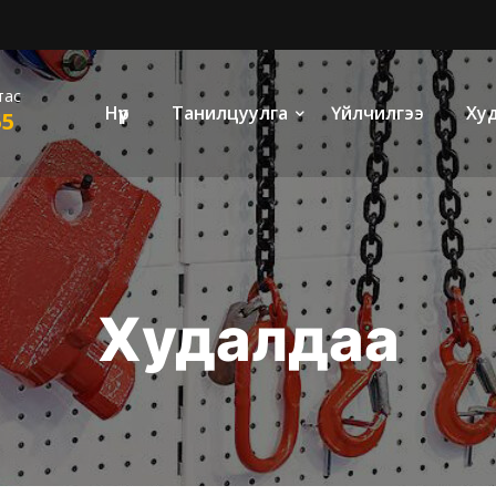
тас
Нүүр
Танилцуулга
Үйлчилгээ
Х
55
Худалдаа