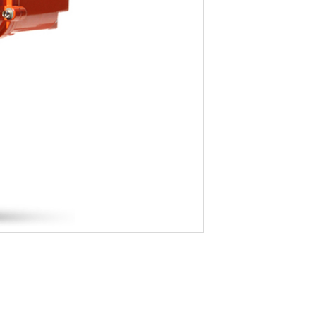
B
)
Ширхэг