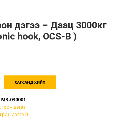
onic hook, OCS-B )
САГСАНД ХИЙХ
:
M3-030001
ктрон дэгээ
трон дэгээ В