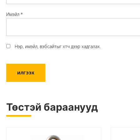
Имэйл
*
Нэр, имэйл, вэбсайтыг хөтөч дээр хадгалах.
Төстэй бараанууд