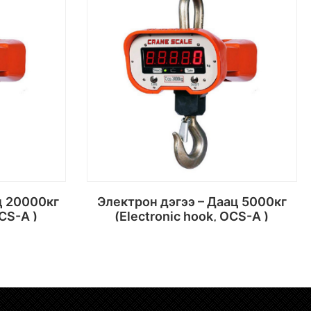
Электрон дэгээ – Даац 5000кг
OCS-A )
(Electronic hook, OCS-A )
х
Сагсанд хийх