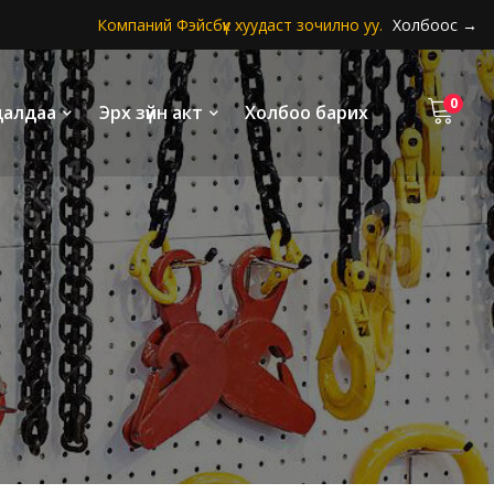
Компаний Фэйсбүүк хуудаст зочилно уу.
Холбоос →
0
удалдаа
Эрх зүйн акт
Холбоо барих