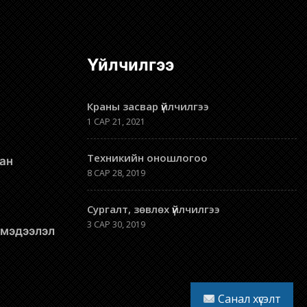
Үйлчилгээ
Краны засвар үйлчилгээ
1 САР 21, 2021
Техникийн оношлогоо
8 САР 28, 2019
Сургалт, зөвлөх үйлчилгээ
3 САР 30, 2019
л мэдээлэл
Санал хүсэлт