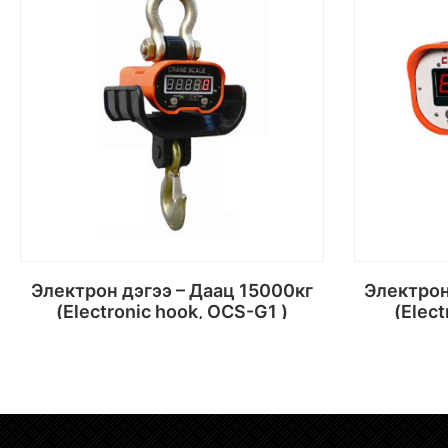
Электрон дэгээ – Даац 15000кг
Электрон дэгээ – Даац 15000кг
(Electronic hook, OCS-G1 )
(Elect
Сагсанд хийх