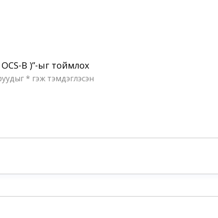
, OCS-B )”-ыг тоймлох
руудыг
*
гэж тэмдэглэсэн