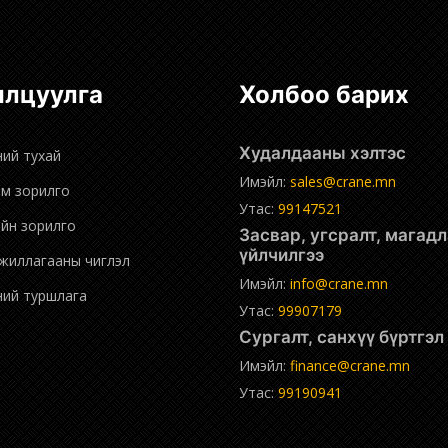
нилцуулга
Холбоо барих
Худалдааны хэлтэс
ний тухай
Имэйл:
sales@crane.mn
эм зорилго
Утас:
99147521
ийн зорилго
Засвар, угсралт, магадлан
үйлчилгээ
ажиллагааны чиглэл
Имэйл:
info@crane.mn
дний туршлага
Утас:
99907179
Сургалт, санхүү бүртгэ
Имэйл:
finance@crane.mn
Утас:
99190941