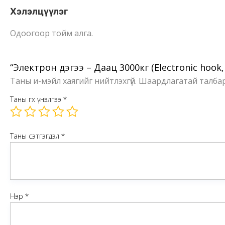
Хэлэлцүүлэг
Одоогоор тойм алга.
“Электрон дэгээ – Даац 3000кг (Electronic hook
Таны и-мэйл хаягийг нийтлэхгүй.
Шаардлагатай талба
Таны өгөх үнэлгээ
*
Таны сэтгэгдэл
*
Нэр
*