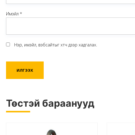
Имэйл
*
Нэр, имэйл, вэбсайтыг хөтөч дээр хадгалах.
Төстэй бараанууд