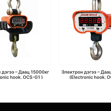
Электрон дэгээ – Даац 20000кг
ronic hook, OCS-G1 )
(Electronic hook, 
Сагсанд хийх
Сагсанд хий