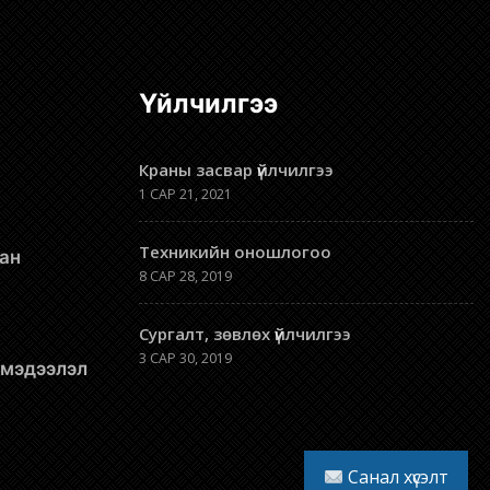
Үйлчилгээ
Краны засвар үйлчилгээ
1 САР 21, 2021
Техникийн оношлогоо
8 САР 28, 2019
Сургалт, зөвлөх үйлчилгээ
3 САР 30, 2019
л мэдээлэл
Санал хүсэлт