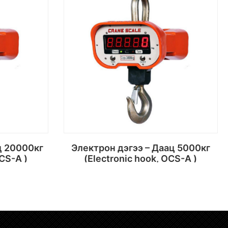
Электрон дэгээ – Даац 5000кг
OCS-A )
(Electronic hook, OCS-A )
х
Сагсанд хийх