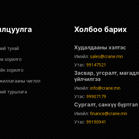
нилцуулга
Холбоо барих
Худалдааны хэлтэс
ний тухай
Имэйл:
sales@crane.mn
эм зорилго
Утас:
99147521
ийн зорилго
Засвар, угсралт, магадлан
үйлчилгээ
ажиллагааны чиглэл
Имэйл:
info@crane.mn
дний туршлага
Утас:
99907179
Сургалт, санхүү бүртгэ
Имэйл:
finance@crane.mn
Утас:
99190941