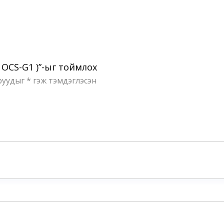
, OCS-G1 )”-ыг тоймлох
руудыг
*
гэж тэмдэглэсэн