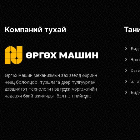
Компаний тухай
Та
Бид
Эрх
Хэт
Өргөх машин механизмын зах зээлд өөрийн
Үйл 
нөөц бололцоо, туршлага дээр тулгуурлан
дэвшилтэт технологи нэвтрүүлж мэргэжлийн
Би
чадавхи бүхий ажилчдыг бэлтгэн нийлүүлнэ.