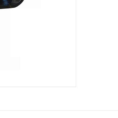
G1
)
Ширхэг