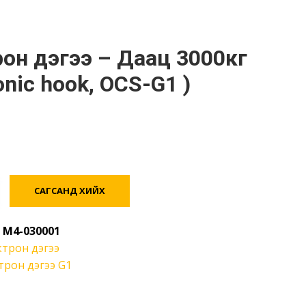
onic hook, OCS-G1 )
САГСАНД ХИЙХ
:
M4-030001
ктрон дэгээ
трон дэгээ G1