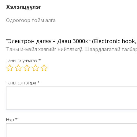
Хэлэлцүүлэг
Одоогоор тойм алга.
“Электрон дэгээ – Даац 3000кг (Electronic hook
Таны и-мэйл хаягийг нийтлэхгүй.
Шаардлагатай талба
Таны өгөх үнэлгээ
*
Таны сэтгэгдэл
*
Нэр
*