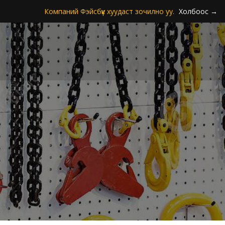
Компаний Фэйсбүүк хуудаст зочилно уу.
Холбоос →