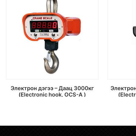
Электрон дэгээ – Даац 3000кг
Электрон дэгээ – Даац 15000кг
(Electronic hook, OCS-A )
(Elect
Сагсанд хийх