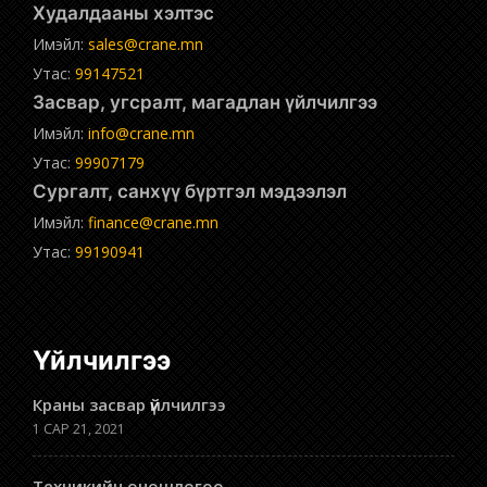
Худалдааны хэлтэс
Имэйл:
sales@crane.mn
Утас:
99147521
Засвар, угсралт, магадлан үйлчилгээ
Имэйл:
info@crane.mn
Утас:
99907179
Сургалт, санхүү бүртгэл мэдээлэл
Имэйл:
finance@crane.mn
Утас:
99190941
Үйлчилгээ
Краны засвар үйлчилгээ
1 САР 21, 2021
Техникийн оношлогоо