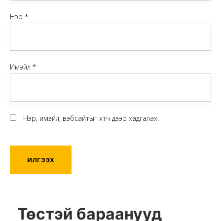
Нэр
*
Имэйл
*
Нэр, имэйл, вэбсайтыг хөтөч дээр хадгалах.
Төстэй бараанууд