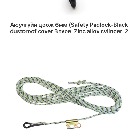
Аюулгүйн цоож 6мм (Safety Padlock-Black
dustproof cover B type, Zinc alloy cylinder, 2
keys/lock
Сагсанд хийх