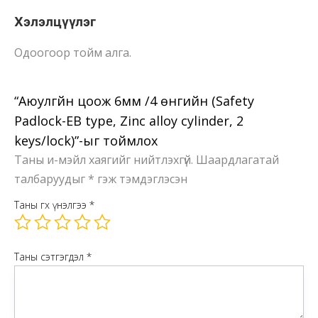
2
Хэлэлцүүлэг
keys/lock)
Одоогоор тойм алга.
Ширхэг
“Аюулгүйн цоож 6мм /4 өнгийн (Safety
Padlock-EB type, Zinc alloy cylinder, 2
keys/lock)”-ыг тоймлох
Таны и-мэйл хаягийг нийтлэхгүй.
Шаардлагатай
талбаруудыг
*
гэж тэмдэглэсэн
Таны өгөх үнэлгээ
*
Таны сэтгэгдэл
*