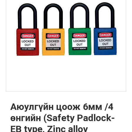
Аюулгүйн цоож 6мм /4
өнгийн (Safety Padlock-
EB type, Zinc alloy