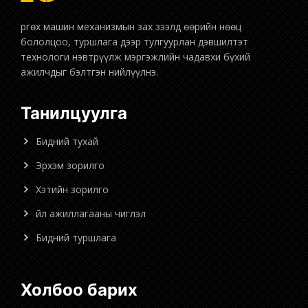
бололцоо, туршлага дээр тулгуурлан дэвшилтэт
технологи нэвтрүүлж мэргэжлийн чадавхи бүхий
ажилчдыг бэлтгэн нийлүүлнэ.
Танилцуулга
Бидний тухай
Эрхэм зорилго
Хэтийн зорилго
Үйл ажиллагааны чиглэл
Бидний туршлага
Холбоо барих