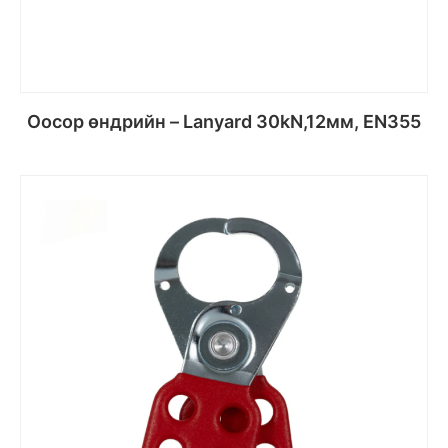
Оосор өндрийн – Lanyard 30kN,12мм, EN355
Сагсанд хийх