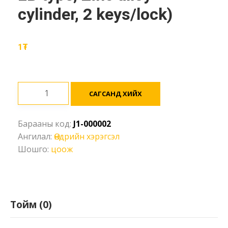
cylinder, 2 keys/lock)
1
₮
Аюулгүйн
САГСАНД ХИЙХ
цоож
6мм
Барааны код:
J1-000002
/4
Ангилал:
Өндрийн хэрэгсэл
өнгийн
Шошго:
цоож
(Safety
Padlock-
EB
type,
Zinc
Тойм (0)
alloy
cylinder,