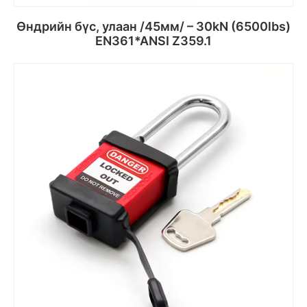
Өндрийн бүс, улаан /45мм/ – 30kN (6500lbs)
EN361*ANSI Z359.1
Сагсанд хийх