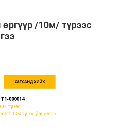
гээ
САГСАНД ХИЙХ
:
T1-000014
ик түрээс
or lift 10м түрээс үйлчилгээ