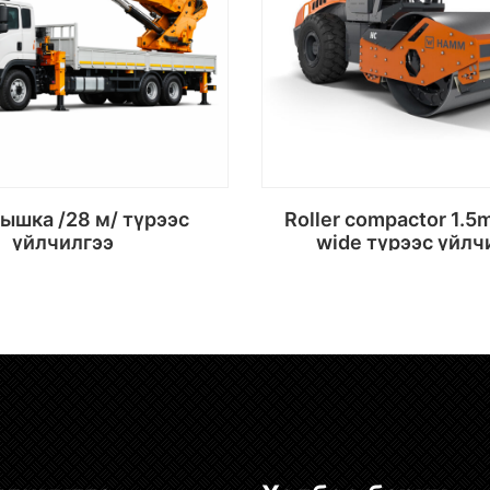
Roller compactor 1.5m dia 2.14
үйлчилгээ
wide түрээс үйлч
Сагсанд хийх
Сагсанд хий