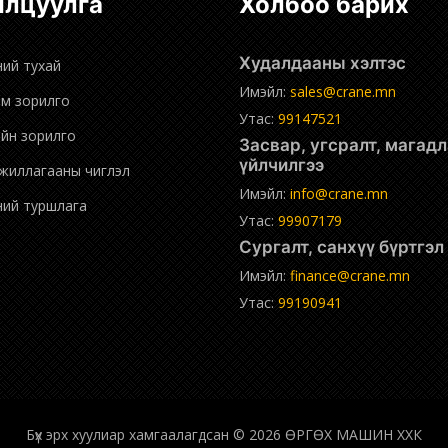
нилцуулга
Холбоо барих
Худалдааны хэлтэс
ний тухай
Имэйл:
sales@crane.mn
эм зорилго
Утас:
99147521
ийн зорилго
Засвар, угсралт, магадлан
үйлчилгээ
ажиллагааны чиглэл
Имэйл:
info@crane.mn
дний туршлага
Утас:
99907179
Сургалт, санхүү бүртгэ
Имэйл:
finance@crane.mn
Утас:
99190941