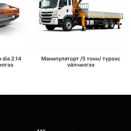
Манипуляторт /5 тонн/ түрээс
илгээ
үйлчилгээ
х
Сагсанд хийх