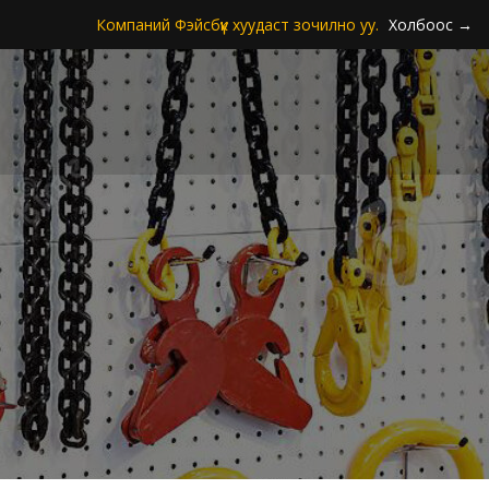
Компаний Фэйсбүүк хуудаст зочилно уу.
Холбоос →