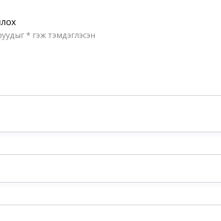
млох
руудыг
*
гэж тэмдэглэсэн