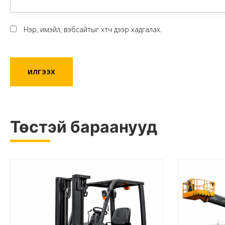
Имэйл
*
Нэр, имэйл, вэбсайтыг хөтөч дээр хадгалах.
Төстэй бараанууд