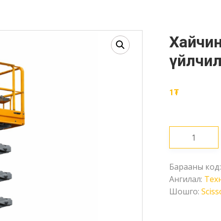
Хайчин өргүүр /10м/ түрээс
үйлчил
1
₮
Хайчин
өргүүр
/10м/
Барааны код
түрээс
Ангилал:
Техн
үйлчилгээ
Шошго:
Sciss
Ширхэг