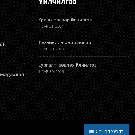
Үйлчилгээ
Краны засвар үйлчилгээ
1 САР 21, 2021
Техникийн оношлогоо
8 САР 28, 2019
Сургалт, зөвлөх үйлчилгээ
3 САР 30, 2019
л мэдээлэл
Санал хүсэлт