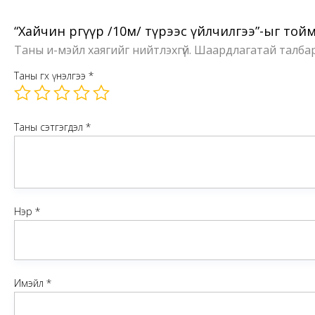
Хэлэлцүүлэг
Одоогоор тойм алга.
“Хайчин өргүүр /10м/ түрээс үйлчилгээ”-ыг той
Таны и-мэйл хаягийг нийтлэхгүй.
Шаардлагатай талба
Таны өгөх үнэлгээ
*
Таны сэтгэгдэл
*
Нэр
*