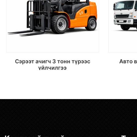
Сэрээт ачигч 3 тонн түрээс
Авто вышка /28 м/ түрээс
үйлчилгээ
Сагсанд хийх