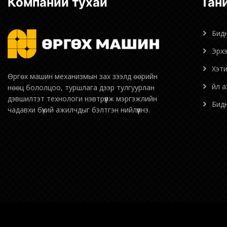
Компаний тухай
Та
Бид
Эрх
Хэт
Өргөх машин механизмын зах зээлд өөрийн
Үйл 
нөөц бололцоо, туршлага дээр тулгуурлан
дэвшилтэт технологи нэвтрүүлж мэргэжлийн
Би
чадавхи бүхий ажилчдыг бэлтгэн нийлүүлнэ.