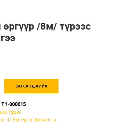
гээ
САГСАНД ХИЙХ
:
T1-000015
ик түрээс
or lift 8м түрээс үйлчилгээ