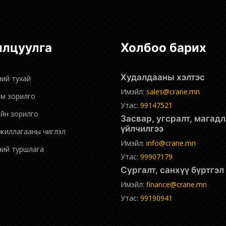
нилцуулга
Холбоо барих
Худалдааны хэлтэс
ний тухай
Имэйл:
sales@crane.mn
эм зорилго
Утас:
99147521
ийн зорилго
Засвар, угсралт, магадлан
үйлчилгээ
ажиллагааны чиглэл
Имэйл:
info@crane.mn
дний туршлага
Утас:
99907179
Сургалт, санхүү бүртгэ
Имэйл:
finance@crane.mn
Утас:
99190941