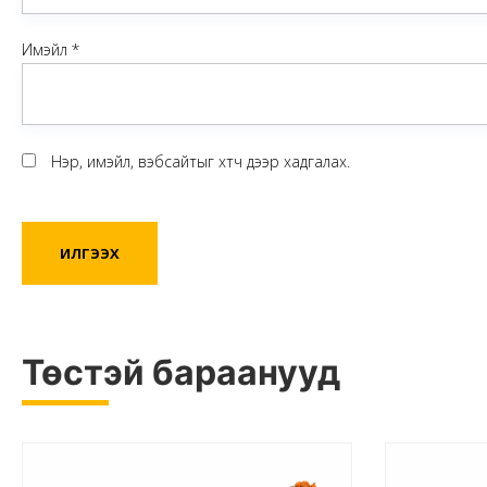
Имэйл
*
Нэр, имэйл, вэбсайтыг хөтөч дээр хадгалах.
Төстэй бараанууд