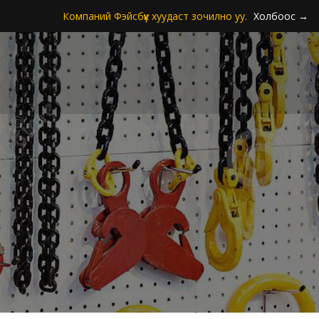
Компаний Фэйсбүүк хуудаст зочилно уу.
Холбоос →