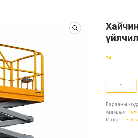
Хайчин өргүүр /8м/ түрээс
үйлчил
1
₮
Хайчин
өргүүр
/8м/
Барааны код
түрээс
Ангилал:
Техн
үйлчилгээ
Шошго:
Sciss
Ширхэг