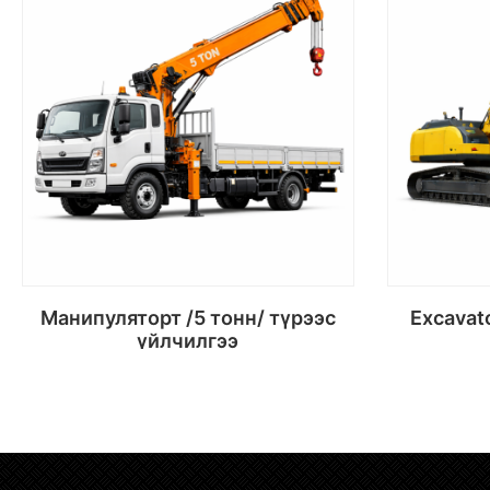
Манипуляторт /5 тонн/ түрээс
Excavator 1 m3 busket түрээс
үйлчилгээ
Сагсанд хийх