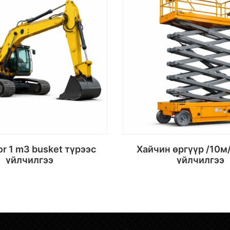
Хайчин өргүүр /10м/ түрээс
үйлчилгээ
үйлчилгээ
Сагсанд хийх
Сагсанд хий