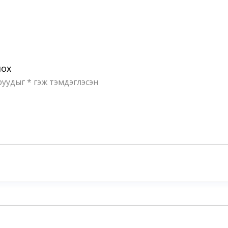
лох
руудыг
*
гэж тэмдэглэсэн