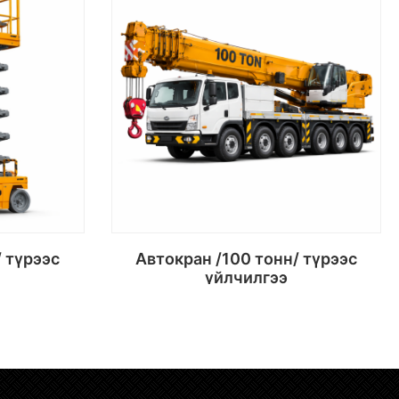
Автокран /100 тонн/ түрээс
үйлчилгээ
х
Сагсанд хийх