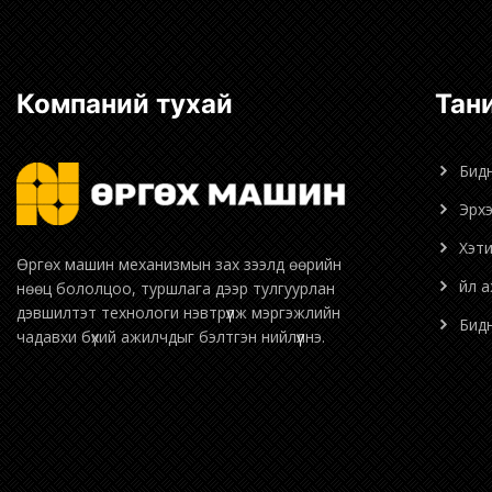
Компаний тухай
Та
Бид
Эрх
Хэт
Өргөх машин механизмын зах зээлд өөрийн
Үйл 
нөөц бололцоо, туршлага дээр тулгуурлан
дэвшилтэт технологи нэвтрүүлж мэргэжлийн
Би
чадавхи бүхий ажилчдыг бэлтгэн нийлүүлнэ.